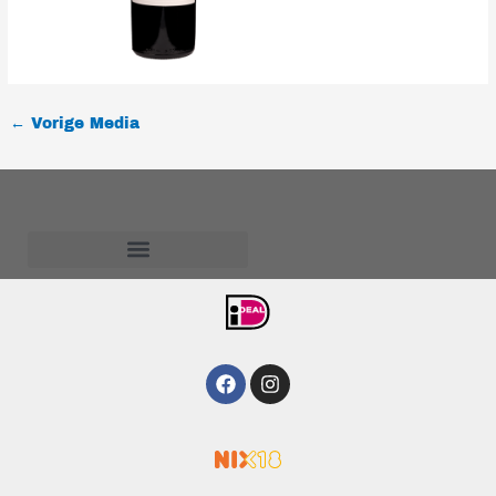
←
Vorige Media
Algemene voorwaarden
Facebook
Instagram