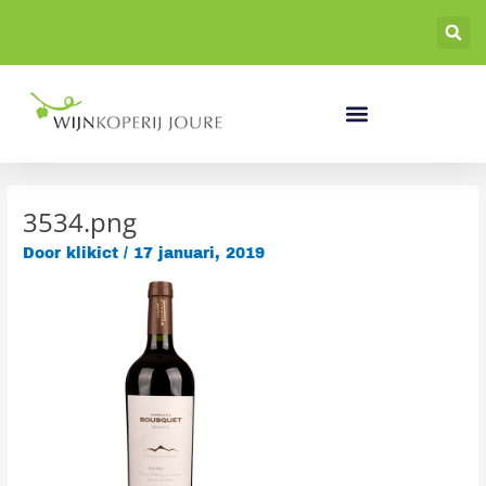
Ga
naar
de
inhoud
3534.png
Door
klikict
/
17 januari, 2019