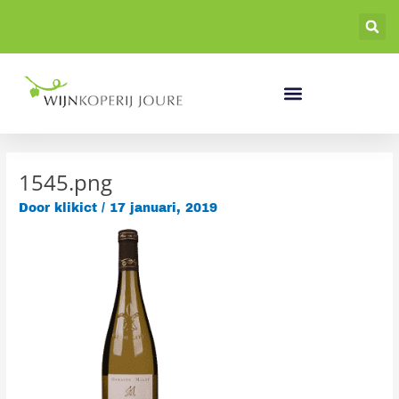
Ga
naar
de
inhoud
1545.png
Door
klikict
/
17 januari, 2019