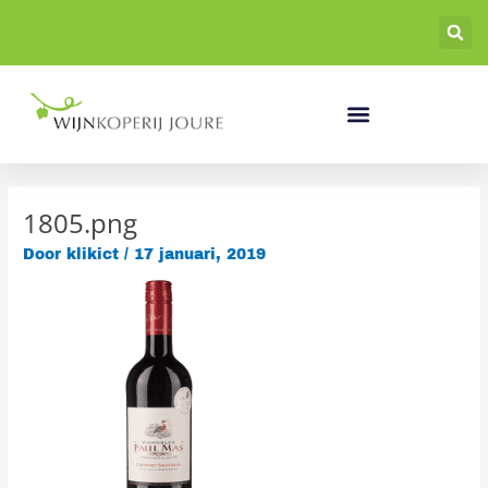
Ga
naar
de
inhoud
1805.png
Door
klikict
/
17 januari, 2019