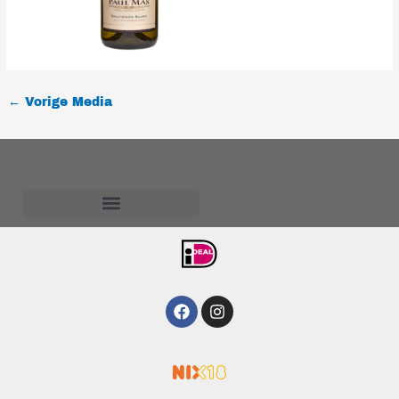
←
Vorige Media
Algemene voorwaarden
Facebook
Instagram