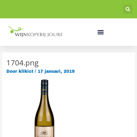
Ga
naar
de
inhoud
1704.png
Door
klikict
/
17 januari, 2019