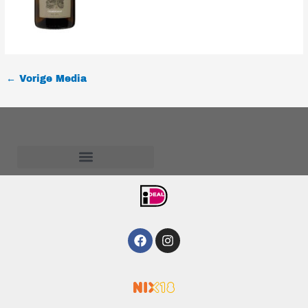
←
Vorige Media
Algemene voorwaarden
Facebook
Instagram