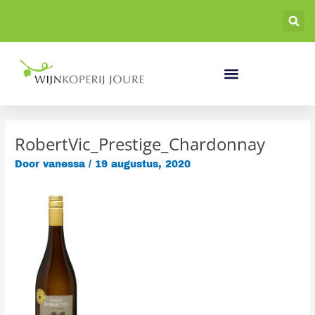
Ga
naar
de
inhoud
RobertVic_Prestige_Chardonnay
Door
vanessa
/
19 augustus, 2020