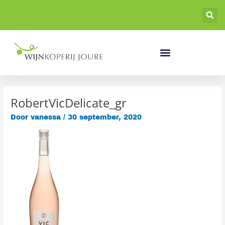
Ga
naar
de
inhoud
RobertVicDelicate_gr
Door
vanessa
/
30 september, 2020