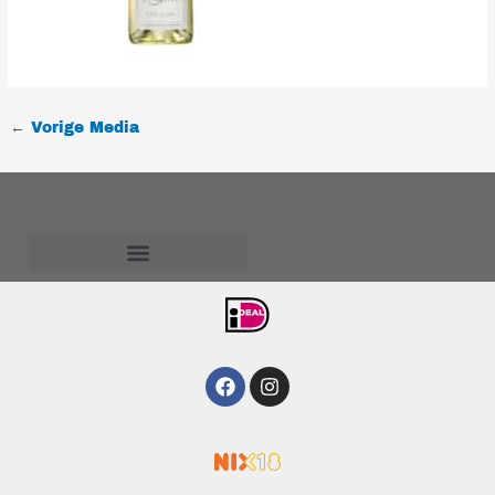
←
Vorige Media
Algemene voorwaarden
Facebook
Instagram