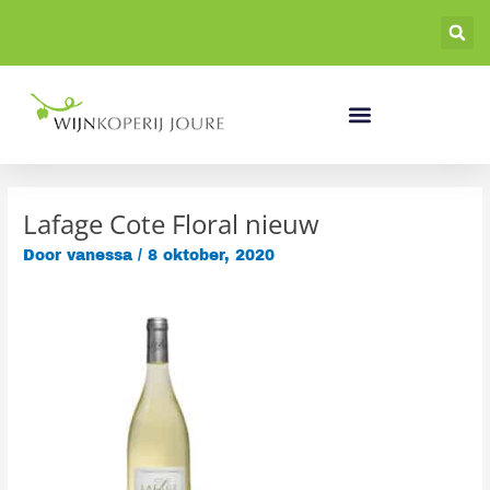
Ga
naar
de
inhoud
Lafage Cote Floral nieuw
Door
vanessa
/
8 oktober, 2020