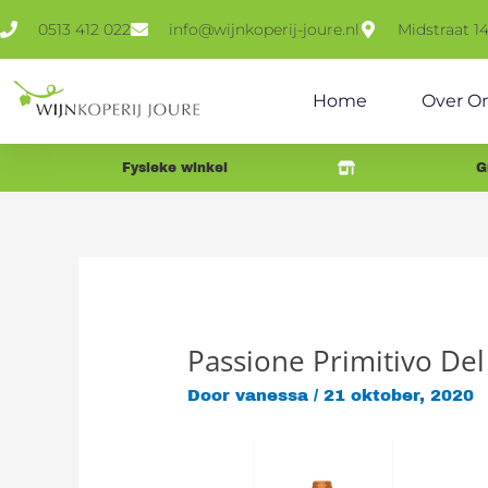
Ga
0513 412 022
info@wijnkoperij-joure.nl
Midstraat 1
naar
de
inhoud
Home
Over O
Fysieke winkel
G
Passione Primitivo Del
Door
vanessa
/
21 oktober, 2020