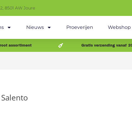
42, 8501 AW Joure
ns
Nieuws
Proeverijen
Webshop
root assortiment
Gratis verzending vanaf 2
 Salento