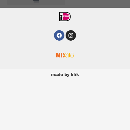
Algemene voorwaarden
Facebook
Instagram
made by
klik