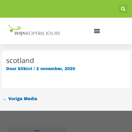
Ga
naar
de
inhoud
scotland
Door
klikict
/
2 november, 2020
←
Vorige Media