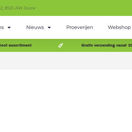
42, 8501 AW Joure
ns
Nieuws
Proeverijen
Webshop
root assortiment
Gratis verzending vanaf 2