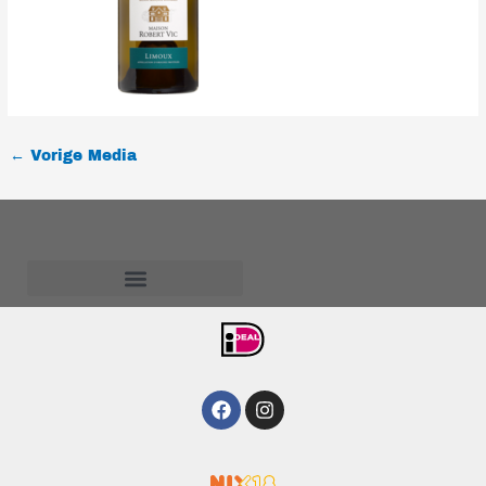
←
Vorige Media
Algemene voorwaarden
Facebook
Instagram