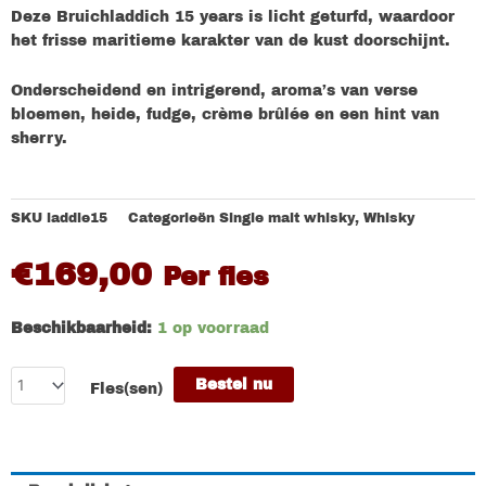
Deze Bruichladdich 15 years is licht geturfd, waardoor
het frisse maritieme karakter van de kust doorschijnt.
Onderscheidend en intrigerend, aroma’s van verse
bloemen, heide, fudge, crème brûlée en een hint van
sherry.
SKU
laddie15
Categorieën
Single malt whisky
,
Whisky
€
169,00
Per fles
Beschikbaarheid:
1 op voorraad
Bestel nu
Fles(sen)