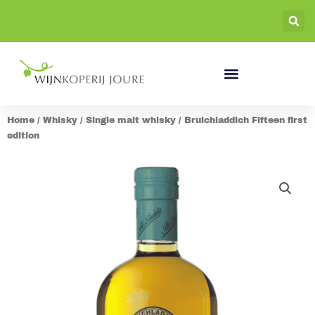
Ga
naar
de
inhoud
Home
/
Whisky
/
Single malt whisky
/ Bruichladdich Fifteen first
edition