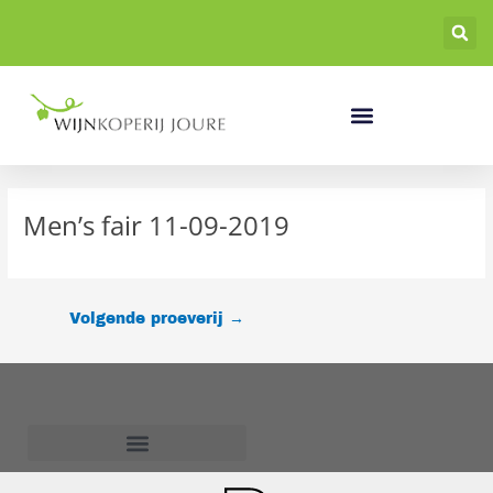
Ga
naar
de
inhoud
Men’s fair 11-09-2019
Volgende proeverij
→
Algemene voorwaarden