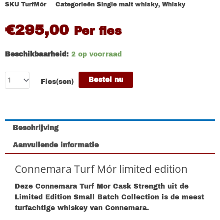
SKU
TurfMór
Categorieën
Single malt whisky
,
Whisky
€
295,00
Per fles
Beschikbaarheid:
2 op voorraad
Bestel nu
Fles(sen)
Beschrijving
Aanvullende informatie
Connemara Turf Mór limited edition
Deze Connemara Turf Mor Cask Strength uit de
Limited Edition Small Batch Collection is de meest
turfachtige whiskey van Connemara.