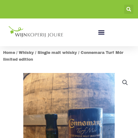
Ga
naar
de
inhoud
Home
/
Whisky
/
Single malt whisky
/ Connemara Turf Mór
limited edition